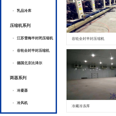
乳品冷库
压缩机系列
江苏雪梅半封闭压缩机
谷轮全封半封压缩机
谷轮全封半封压缩机
德国北京比泽尔
两器系列
冷凝器
冷风机
冷藏冷冻库