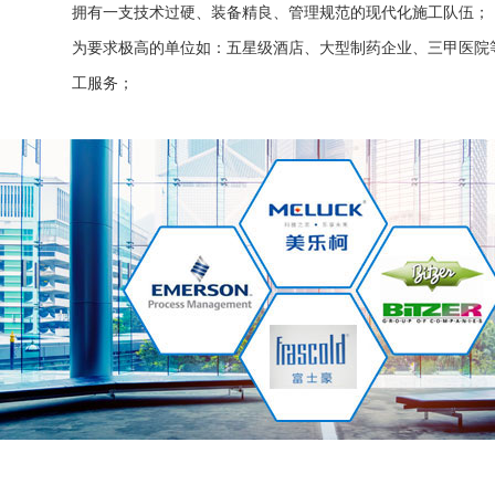
拥有一支技术过硬、装备精良、管理规范的现代化施工队伍；
为要求极高的单位如：五星级酒店、大型制药企业、三甲医院
工服务；