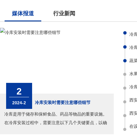
媒体报道
行业新闻
保鲜冷库
冷
冷
蔬
水
冷
2
西
冷库安装时需要注意哪些细节
2024-2
西
冷库是用于储存和保鲜食品、药品等物品的重要设施。
在冷库安装过程中，需要注意以下几个关键要点，以确
在
保安装质量和运行效果。首先，选择适合的位置。冷库