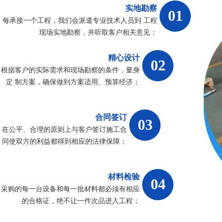
实地勘察
01
每承接一个工程，我们会派遣专业技术人员到 工程
现场实地勘察，并听取客户相关意见；
精心设计
02
根据客户的实际需求和现场勘察的条件，量身
定 制方案，确保做到方案适用、预算经济；
合同签订
03
在公平、合理的原则上与客户签订施工合
同使双方的利益都得到相应的法律保障；
材料检验
04
采购的每一台设备和每一批材料都必须有相应
的合格证，绝不让一件次品进入工程；