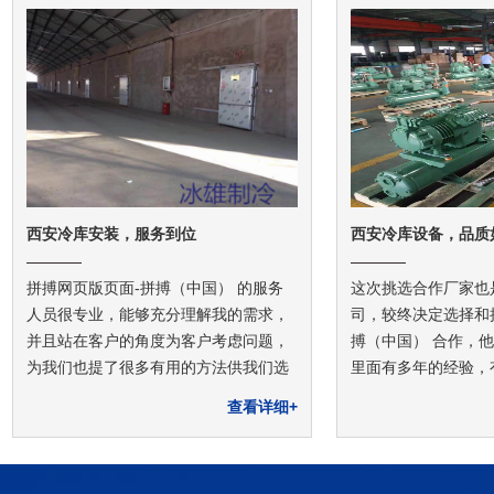
西安冷库安装，服务到位
西安冷库设备，品质
拼搏网页版页面-拼搏（中国） 的服务
这次挑选合作厂家也
人员很专业，能够充分理解我的需求，
司，较终决定选择和
并且站在客户的角度为客户考虑问题，
搏（中国） 合作，
为我们也提了很多有用的方法供我们选
里面有多年的经验，
择。
队，合作过程很愉快
查看详细+