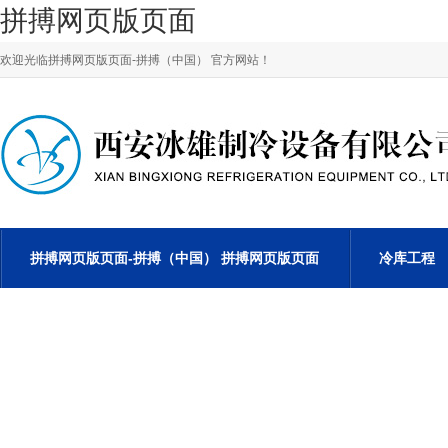
拼搏网页版页面
欢迎光临拼搏网页版页面-拼搏（中国） 官方网站！
拼搏网页版页面-拼搏（中国） 拼搏网页版页面
冷库工程
关于我们
拼搏网页版页面-拼搏（中国）