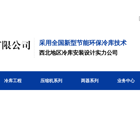
采用全国新型节能环保冷库技术
西北地区冷库安装设计实力公司
冷库工程
压缩机系列
两器系列
业务中心