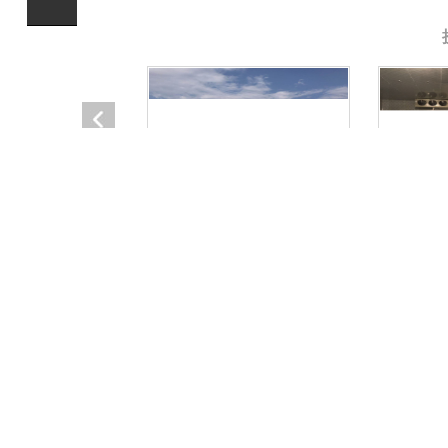
麟游县宏升合作社
蒲城
西安赛瑞喜来登酒店
拼搏网页版页面-拼搏（中国） 蔬菜保鲜库
拼搏网页版页面-拼搏（中国） 气调保鲜库工程