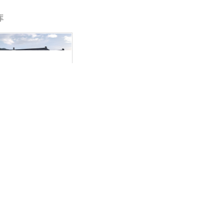
库
岭上王汤温泉宾馆
网页版页面-拼搏（中国） 苹果冷库安装案例
股份有限公司2000吨冷库安装