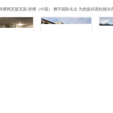
拼搏网页版页面-拼搏（中国） 携手国际名企 为您提供高性能冷
县丰瑞达实业公司
唐城宾馆
秦
经典冷库工程案例集锦
西北地区冷库安装设计实力品牌
方欣冷冻肉
拼搏网页版页面-拼搏（中国） 食品速冻隧道
拼搏
案例
安康石泉速冻隧道冷库安装
青岛利和萃取