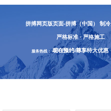
拼搏网页版页面-拼搏（中国） 制冷
严格标准 · 严格施工
4008015683
现在预约 尊享特大优惠
服务热线：