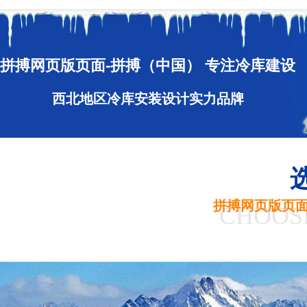
全国服务热线
4008015683
拼搏网页版页面-拼搏（中国） 专注冷库建设
西北地区冷库安装设计实力品牌
拼搏网页版页面
CHOOS