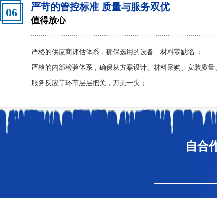
严苛的管控标准 质量与服务双优
06
值得放心
严格的供应商评估体系，确保选用的设备、材料零缺陷 ；
严格的内部检验体系，确保从方案设计、材料采购、安装质量
服务反应等环节层层把关，万无一失；
自合