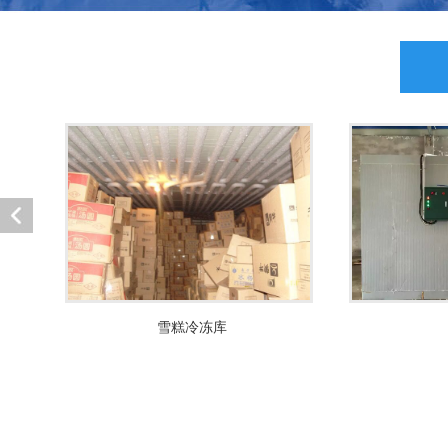
雪糕冷冻库