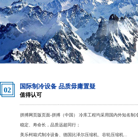
国际制冷设备 品质毋庸置疑
02
值得认可
拼搏网页版页面-拼搏（中国） 冷库工程均采用国内外知名制
稳定、寿命长，品质远超同行；
美乐柯箱式制冷设备、德国比泽尔压缩机、谷轮压缩机...