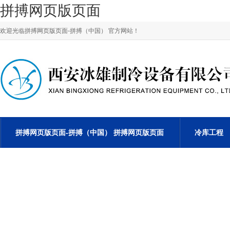
拼搏网页版页面
欢迎光临拼搏网页版页面-拼搏（中国） 官方网站！
拼搏网页版页面-拼搏（中国） 拼搏网页版页面
冷库工程
关于我们
拼搏网页版页面-拼搏（中国）