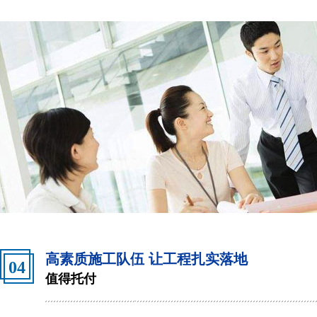
高素质施工队伍 让工程扎实落地
04
值得托付