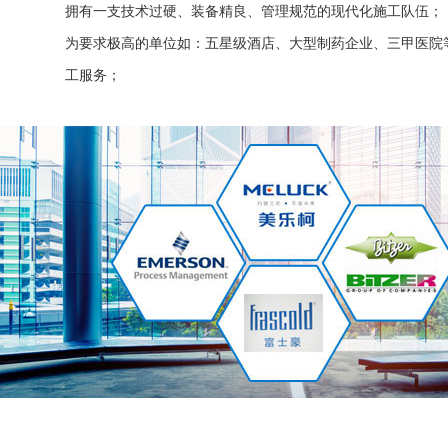
拥有一支技术过硬、装备精良、管理规范的现代化施工队伍；
为要求极高的单位如：五星级酒店、大型制药企业、三甲医院
工服务；