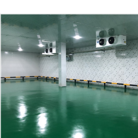
蒲城县三裕村800吨苹果冷藏库
户县葡萄冷藏库