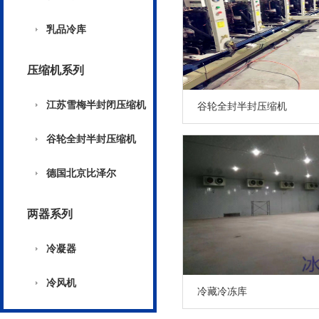
乳品冷库
压缩机系列
江苏雪梅半封闭压缩机
谷轮全封半封压缩机
谷轮全封半封压缩机
德国北京比泽尔
两器系列
冷凝器
冷风机
冷藏冷冻库