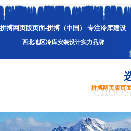
全国服务热线
4008015683
拼搏网页版页面-拼搏（中国） 专注冷库建设
西北地区冷库安装设计实力品牌
拼搏网页版页面
CHOOS