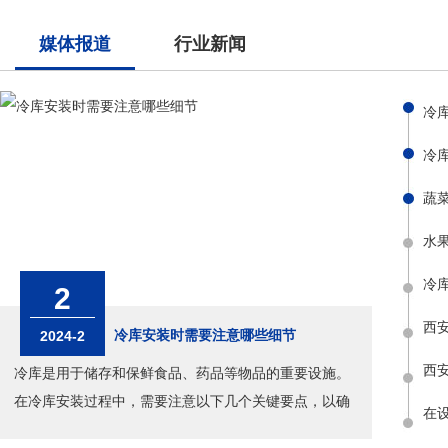
媒体报道
行业新闻
保鲜冷库
冷
冷
蔬
水
冷
2
西
冷库安装时需要注意哪些细节
2024-2
西
冷库是用于储存和保鲜食品、药品等物品的重要设施。
在冷库安装过程中，需要注意以下几个关键要点，以确
在
保安装质量和运行效果。首先，选择适合的位置。冷库