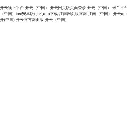
开云线上平台-开云（中国）
开云网页版页面登录-开云（中国）
米兰平台
（中国）ios/安卓版/手机app下载
江南网页版官网-江南（中国）
开云ap
开(中国)
开云官方网页版-开云（中国）