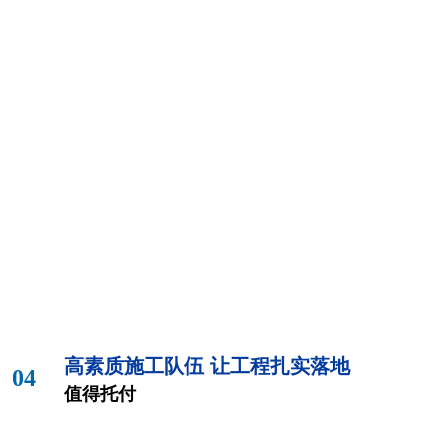
高素质施工队伍 让工程扎实落地
04
值得托付