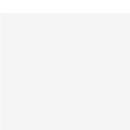
蒲城县三裕村800吨苹果冷藏库
户县葡萄冷藏库