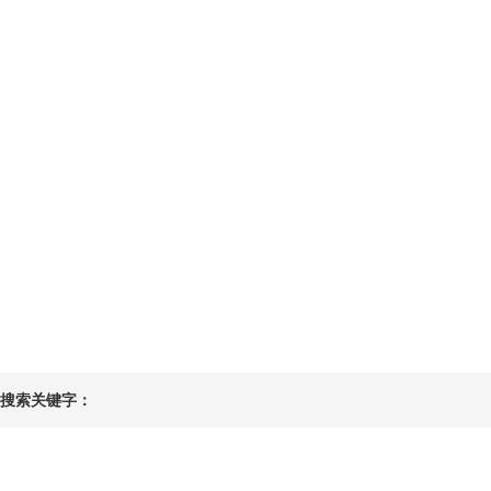
搜索关键字：