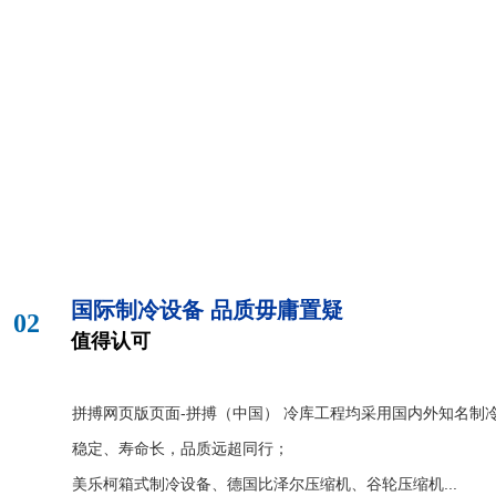
国际制冷设备 品质毋庸置疑
02
值得认可
拼搏网页版页面-拼搏（中国） 冷库工程均采用国内外知名制
稳定、寿命长，品质远超同行；
美乐柯箱式制冷设备、德国比泽尔压缩机、谷轮压缩机...