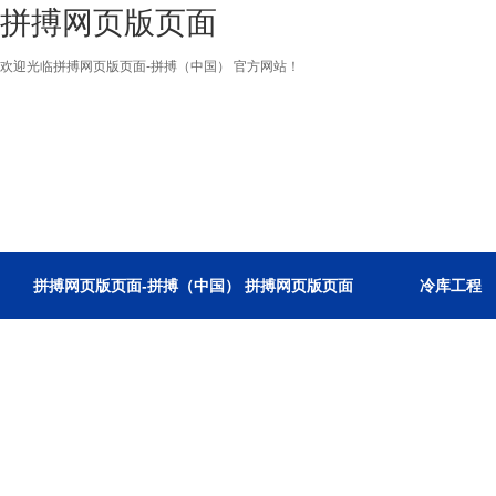
拼搏网页版页面
欢迎光临拼搏网页版页面-拼搏（中国） 官方网站！
拼搏网页版页面-拼搏（中国） 拼搏网页版页面
冷库工程
关于我们
拼搏网页版页面-拼搏（中国）